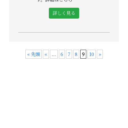
詳しく見る
« 先頭
«
...
6
7
8
9
10
»