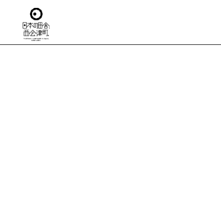
TO
日本の田舎
移住
住ま
仕
生