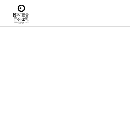
TO
日本の田舎
移住
住ま
仕
生