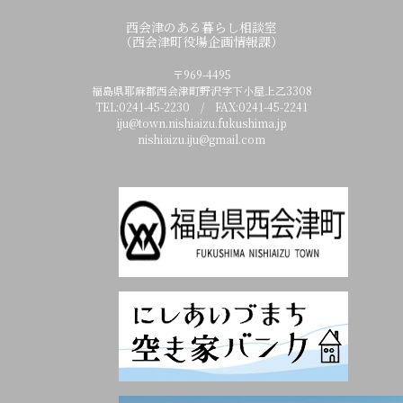
西会津のある暮らし相談室
（西会津町役場企画情報課）
〒969-4495
福島県耶麻郡西会津町野沢字下小屋上乙3308
TEL:0241-45-2230 / FAX:0241-45-2241
iju@town.nishiaizu.fukushima.jp
nishiaizu.iju@gmail.com