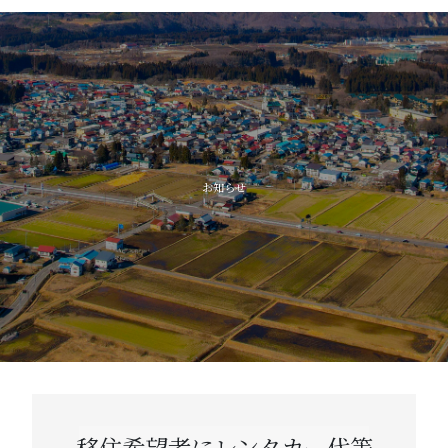
子育
教
高齢者
お知らせ
移住希望者にレンタカー代等