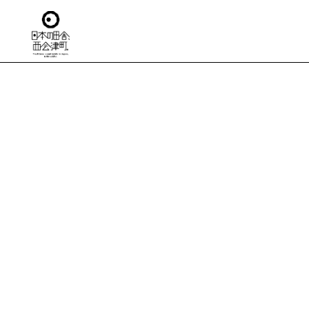
TO
日本の田舎
移住
住ま
仕
生