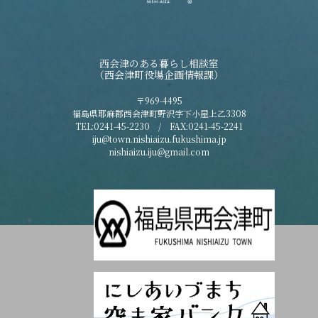
西会津のある暮らし相談室
（西会津町役場企画情報課）
〒969-4495
福島県耶麻郡西会津町野沢字下小屋上乙3308
TEL:0241-45-2230 / FAX:0241-45-2241
iju@town.nishiaizu.fukushima.jp
nishiaizu.iju@gmail.com