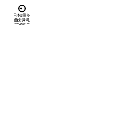
TO
日本の田舎
移住
住ま
仕
生