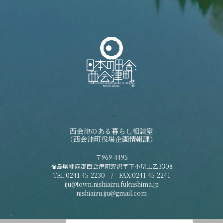
西会津のある暮らし相談室
（西会津町役場企画情報課）
〒969-4495
福島県耶麻郡西会津町野沢字下小屋上乙3308
TEL:0241-45-2230 / FAX:0241-45-2241
iju@town.nishiaizu.fukushima.jp
nishiaizu.iju@gmail.com