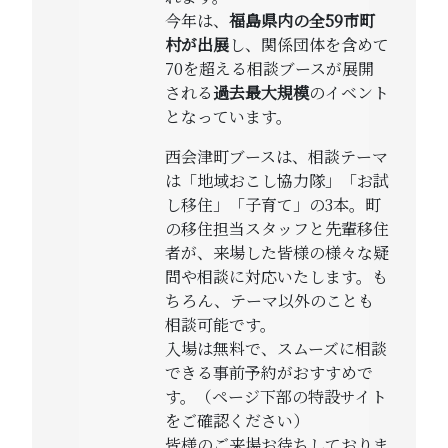
今年は、
福島県内の全59市町
村が出展
し、関係団体を含めて
70を超える相談ブースが展開
される
過去最大規模
のイベント
となっています。​
西会津町ブースは、相談テーマ
は「地域おこし協力隊」「お試
し移住」「子育て」の3本。町
の移住担当スタッフと先輩移住
者が、来場した皆様の様々な疑
問や相談に対応いたします。も
ちろん、テーマ以外のことも
相談可能です。
入場は無料で、スムーズに相談
できる事前予約がおすすめで
す。（ページ下部の特設サイト
をご確認ください）
皆様のご来場お待ちしておりま