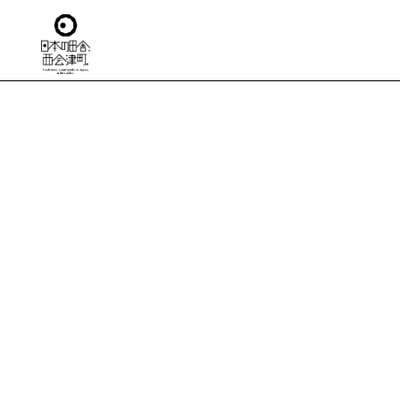
TO
日本の田舎
移住
住ま
仕
生