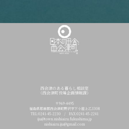
西会津のある暮らし相談室
（西会津町役場企画情報課）
〒969-4495
福島県耶麻郡西会津町野沢字下小屋上乙3308
TEL:0241-45-2230 / FAX:0241-45-2241
iju@town.nishiaizu.fukushima.jp
nishiaizu.iju@gmail.com