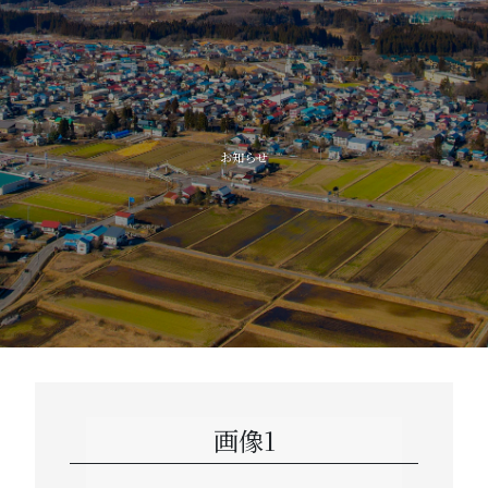
子育
教
お知らせ
高齢者
画像1