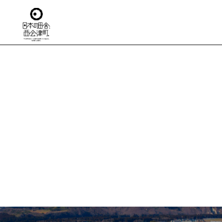
TO
日本の田舎
移住
住ま
仕
生